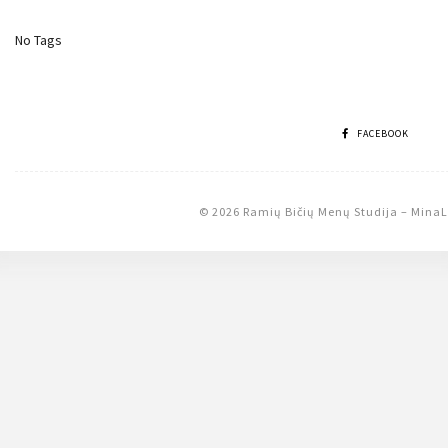
No Tags
FACEBOOK
© 2026 Ramių Bičių Menų Studija
–
MinaL