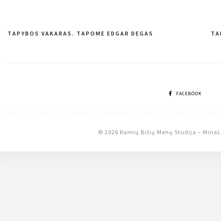
TAPYBOS VAKARAS. TAPOME EDGAR DEGAS
TA
Navigacija
tarp
įrašų
FACEBOOK
© 2026 Ramių Bičių Menų Studija
–
MinaL