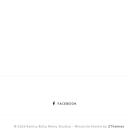
FACEBOOK
© 2026 Ramių Bičių Menų Studija
–
MinaLite theme by
ZThemes