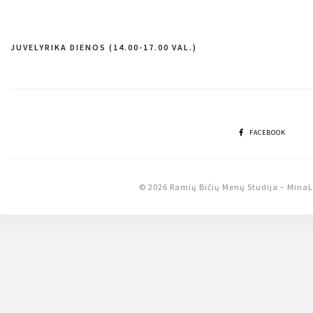
JUVELYRIKA DIENOS (14.00-17.00 VAL.)
Navigacija
tarp
įrašų
FACEBOOK
© 2026 Ramių Bičių Menų Studija
–
MinaL