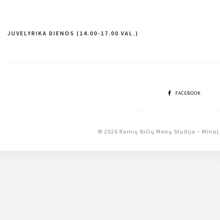
JUVELYRIKA DIENOS (14.00-17.00 VAL.)
Navigacija
tarp
įrašų
FACEBOOK
© 2026 Ramių Bičių Menų Studija
–
MinaL