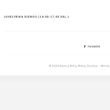
JUVELYRIKA DIENOS (14.00-17.00 VAL.)
Navigacija
tarp
įrašų
FACEBOOK
© 2026 Ramių Bičių Menų Studija
–
MinaL