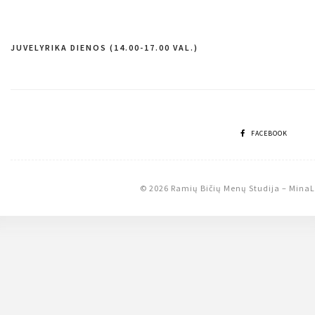
JUVELYRIKA DIENOS (14.00-17.00 VAL.)
Navigacija
tarp
įrašų
FACEBOOK
© 2026 Ramių Bičių Menų Studija
–
MinaL