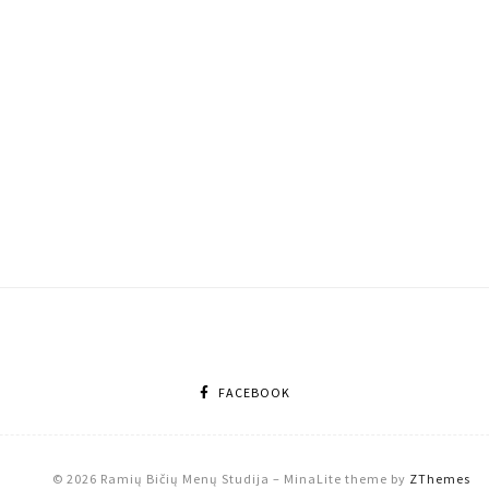
FACEBOOK
© 2026 Ramių Bičių Menų Studija
–
MinaLite theme by
ZThemes