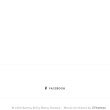
FACEBOOK
© 2026 Ramių Bičių Menų Studija
–
MinaLite theme by
ZThemes