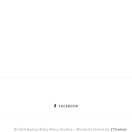
FACEBOOK
© 2026 Ramių Bičių Menų Studija
–
MinaLite theme by
ZThemes