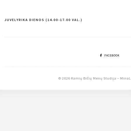
JUVELYRIKA DIENOS (14.00-17.00 VAL.)
Navigacija
tarp
įrašų
FACEBOOK
© 2026 Ramių Bičių Menų Studija
–
MinaL