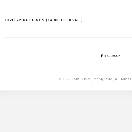
JUVELYRIKA DIENOS (14.00-17.00 VAL.)
Navigacija
tarp
įrašų
FACEBOOK
© 2026 Ramių Bičių Menų Studija
–
MinaL