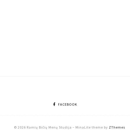
FACEBOOK
© 2026 Ramių Bičių Menų Studija
–
MinaLite theme by
ZThemes