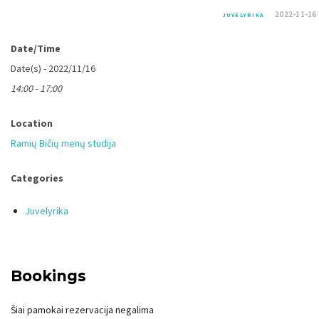
2022-11-16
JUVELYRIKA
Date/Time
Date(s) - 2022/11/16
14:00 - 17:00
Location
Ramių Bičių menų studija
Categories
Juvelyrika
Bookings
Šiai pamokai rezervacija negalima