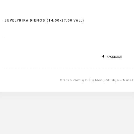
JUVELYRIKA DIENOS (14.00-17.00 VAL.)
Navigacija
tarp
įrašų
FACEBOOK
© 2026 Ramių Bičių Menų Studija
–
MinaL