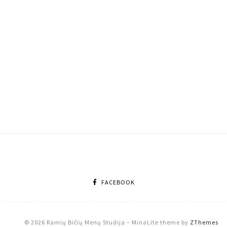
FACEBOOK
© 2026 Ramių Bičių Menų Studija
–
MinaLite theme by
ZThemes