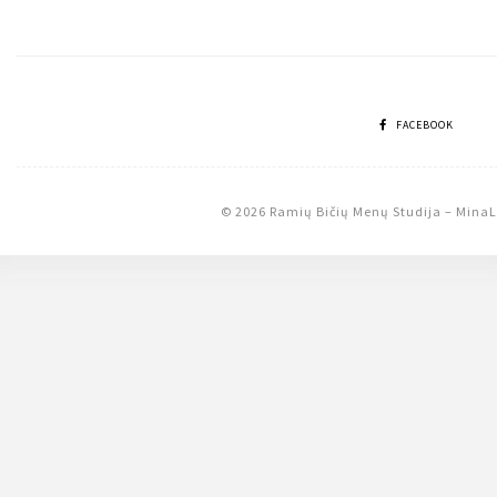
tarp
įrašų
FACEBOOK
© 2026 Ramių Bičių Menų Studija
–
MinaL