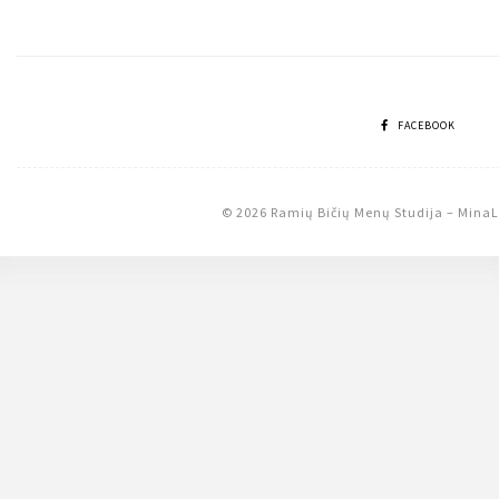
tarp
įrašų
FACEBOOK
© 2026 Ramių Bičių Menų Studija
–
MinaL