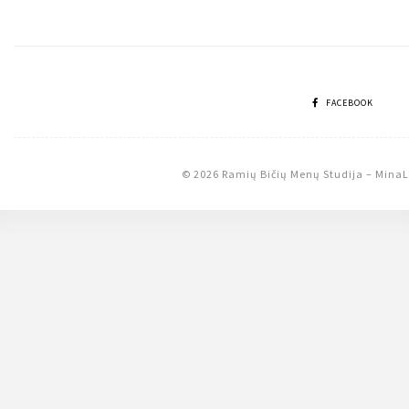
tarp
įrašų
FACEBOOK
© 2026 Ramių Bičių Menų Studija
–
MinaL