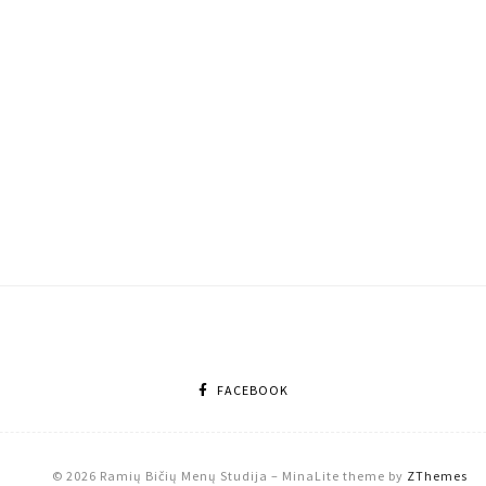
FACEBOOK
© 2026 Ramių Bičių Menų Studija
–
MinaLite theme by
ZThemes