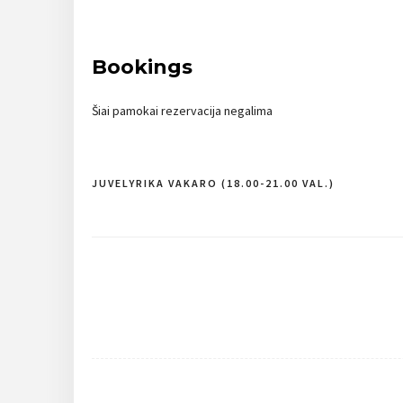
Bookings
Šiai pamokai rezervacija negalima
JUVELYRIKA VAKARO (18.00-21.00 VAL.)
Navigacija
tarp
įrašų