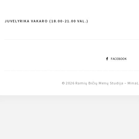
JUVELYRIKA VAKARO (18.00-21.00 VAL.)
Navigacija
tarp
įrašų
FACEBOOK
© 2026 Ramių Bičių Menų Studija
–
MinaL