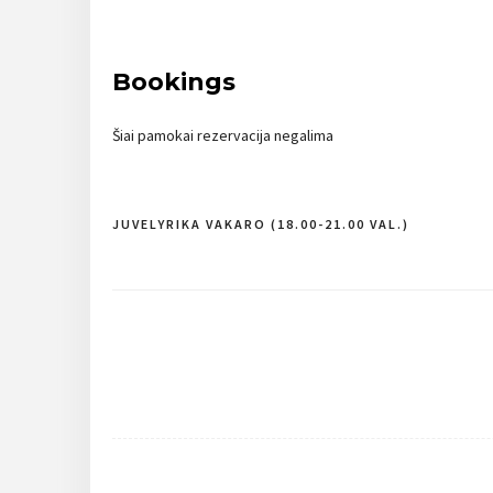
Bookings
Šiai pamokai rezervacija negalima
JUVELYRIKA VAKARO (18.00-21.00 VAL.)
Navigacija
tarp
įrašų