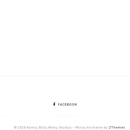
FACEBOOK
© 2026 Ramių Bičių Menų Studija
–
MinaLite theme by
ZThemes