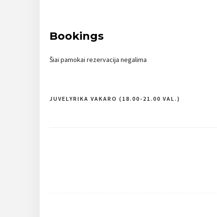
Bookings
Šiai pamokai rezervacija negalima
JUVELYRIKA VAKARO (18.00-21.00 VAL.)
Navigacija
tarp
įrašų