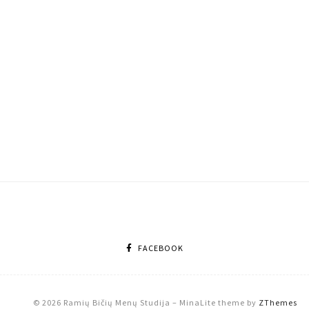
FACEBOOK
© 2026 Ramių Bičių Menų Studija
–
MinaLite theme by
ZThemes