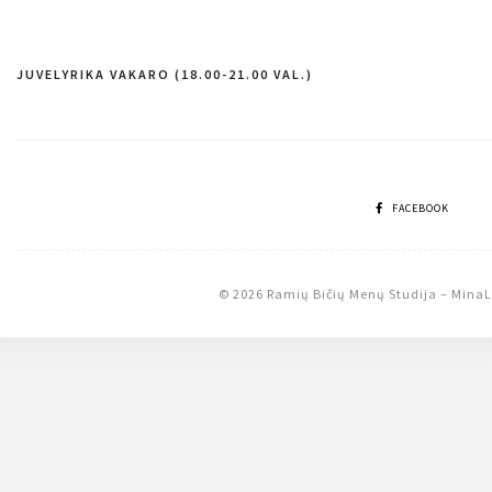
JUVELYRIKA VAKARO (18.00-21.00 VAL.)
Navigacija
tarp
įrašų
FACEBOOK
© 2026 Ramių Bičių Menų Studija
–
MinaL