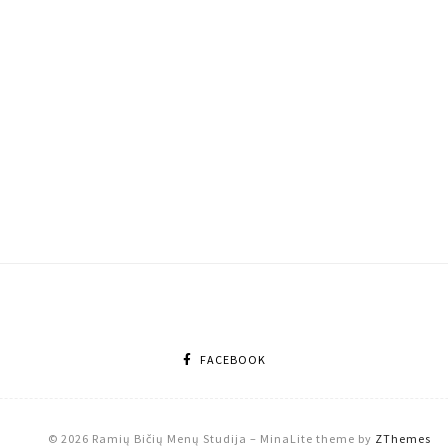
FACEBOOK
© 2026 Ramių Bičių Menų Studija
–
MinaLite theme by
ZThemes