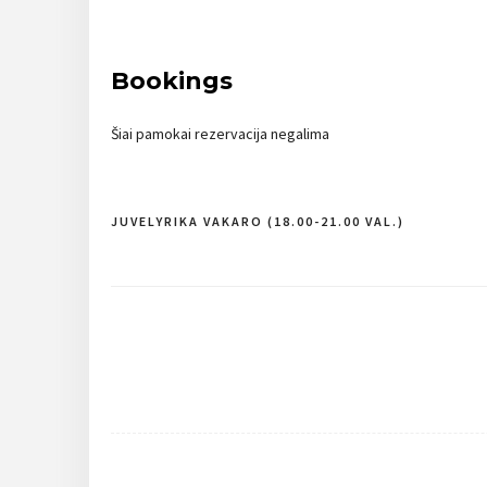
Bookings
Šiai pamokai rezervacija negalima
JUVELYRIKA VAKARO (18.00-21.00 VAL.)
Navigacija
tarp
įrašų