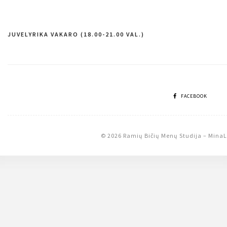
JUVELYRIKA VAKARO (18.00-21.00 VAL.)
Navigacija
tarp
įrašų
FACEBOOK
© 2026 Ramių Bičių Menų Studija
–
MinaL