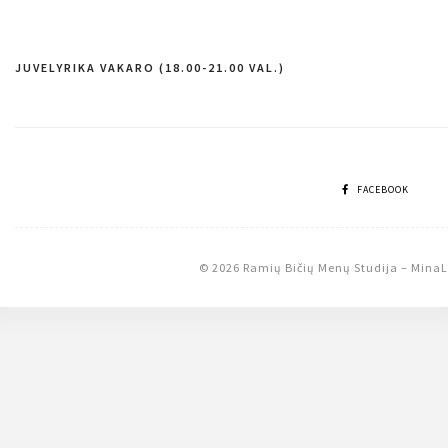
JUVELYRIKA VAKARO (18.00-21.00 VAL.)
Navigacija
tarp
įrašų
FACEBOOK
© 2026 Ramių Bičių Menų Studija
–
MinaL