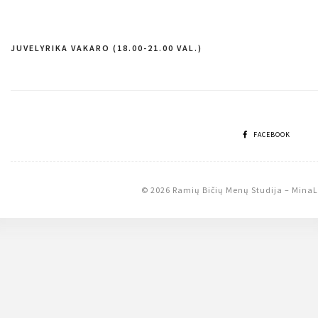
JUVELYRIKA VAKARO (18.00-21.00 VAL.)
Navigacija
tarp
įrašų
FACEBOOK
© 2026 Ramių Bičių Menų Studija
–
MinaL