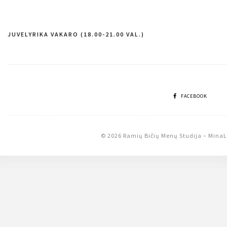
JUVELYRIKA VAKARO (18.00-21.00 VAL.)
Navigacija
tarp
įrašų
FACEBOOK
© 2026 Ramių Bičių Menų Studija
–
MinaL