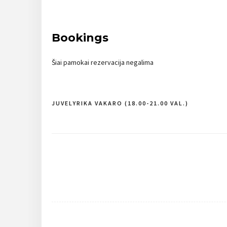
Bookings
Šiai pamokai rezervacija negalima
JUVELYRIKA VAKARO (18.00-21.00 VAL.)
Navigacija
tarp
įrašų