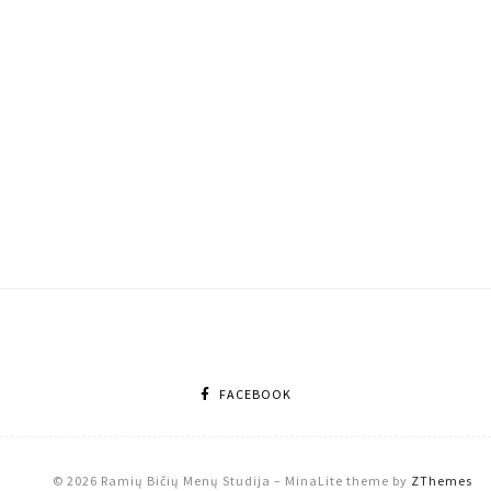
FACEBOOK
© 2026 Ramių Bičių Menų Studija
–
MinaLite theme by
ZThemes