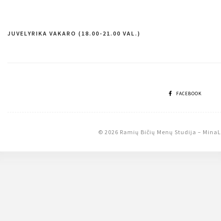
JUVELYRIKA VAKARO (18.00-21.00 VAL.)
Navigacija
tarp
įrašų
FACEBOOK
© 2026 Ramių Bičių Menų Studija
–
MinaL