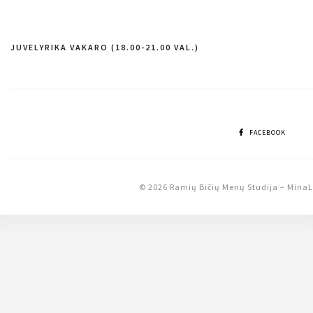
JUVELYRIKA VAKARO (18.00-21.00 VAL.)
Navigacija
tarp
įrašų
FACEBOOK
© 2026 Ramių Bičių Menų Studija
–
MinaL