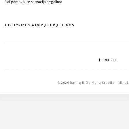
Šiai pamokai rezervacija negalima
JUVELYRIKOS ATVIRŲ DURŲ DIENOS
Navigacija
tarp
įrašų
FACEBOOK
© 2026 Ramių Bičių Menų Studija
–
MinaL