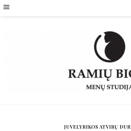
Skip
to
content
JUVELYRIKOS ATVIRŲ DU