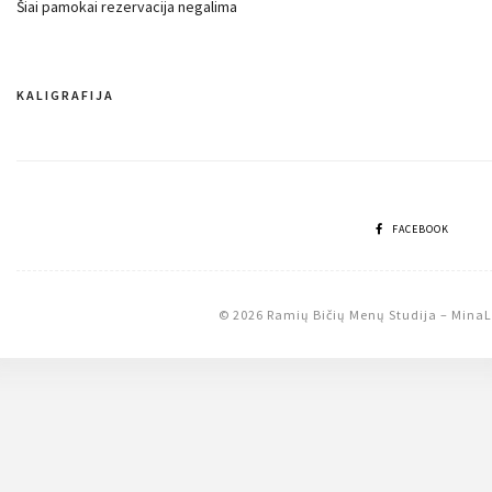
Šiai pamokai rezervacija negalima
KALIGRAFIJA
Navigacija
tarp
įrašų
FACEBOOK
© 2026 Ramių Bičių Menų Studija
–
MinaL