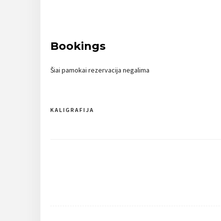
Bookings
Šiai pamokai rezervacija negalima
KALIGRAFIJA
Navigacija
tarp
įrašų