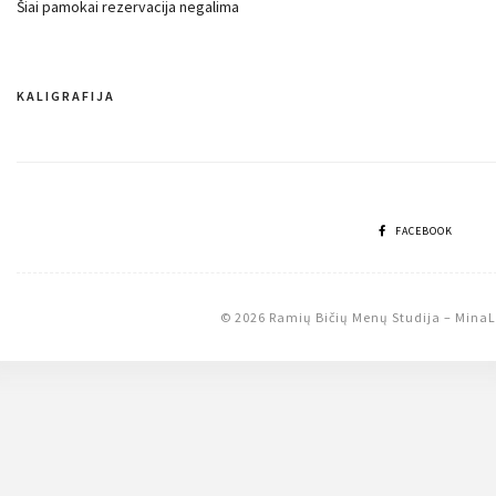
Šiai pamokai rezervacija negalima
KALIGRAFIJA
Navigacija
tarp
įrašų
FACEBOOK
© 2026 Ramių Bičių Menų Studija
–
MinaL