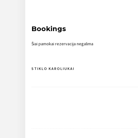
Bookings
Šiai pamokai rezervacija negalima
STIKLO KAROLIUKAI
Navigacija
tarp
įrašų