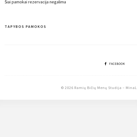
Šiai pamokai rezervacija negalima
TAPYBOS PAMOKOS
Navigacija
tarp
įrašų
FACEBOOK
© 2026 Ramių Bičių Menų Studija
–
MinaL