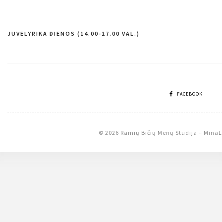
JUVELYRIKA DIENOS (14.00-17.00 VAL.)
Navigacija
tarp
įrašų
FACEBOOK
© 2026 Ramių Bičių Menų Studija
–
MinaL