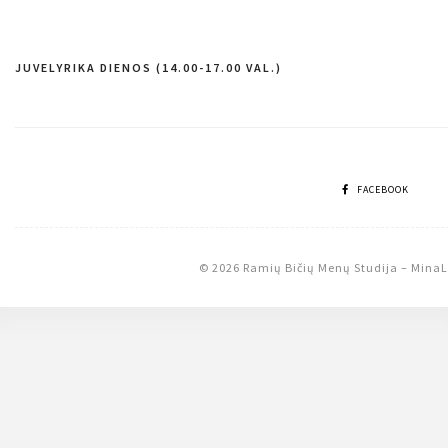
JUVELYRIKA DIENOS (14.00-17.00 VAL.)
Navigacija
tarp
įrašų
FACEBOOK
© 2026 Ramių Bičių Menų Studija
–
MinaL