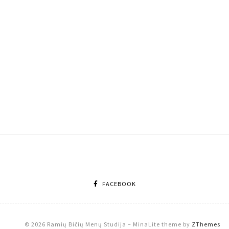
FACEBOOK
© 2026 Ramių Bičių Menų Studija
–
MinaLite theme by
ZThemes