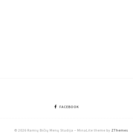
FACEBOOK
© 2026 Ramių Bičių Menų Studija
–
MinaLite theme by
ZThemes