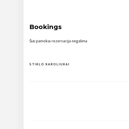
Bookings
Šiai pamokai rezervacija negalima
STIKLO KAROLIUKAI
Navigacija
tarp
įrašų