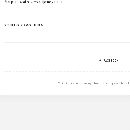
Šiai pamokai rezervacija negalima
STIKLO KAROLIUKAI
Navigacija
tarp
įrašų
FACEBOOK
© 2026 Ramių Bičių Menų Studija
–
MinaL