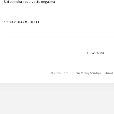
Šiai pamokai rezervacija negalima
STIKLO KAROLIUKAI
Navigacija
tarp
įrašų
FACEBOOK
© 2026 Ramių Bičių Menų Studija
–
MinaL