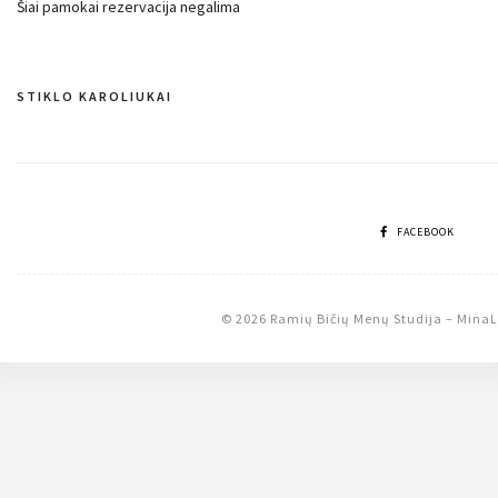
Šiai pamokai rezervacija negalima
STIKLO KAROLIUKAI
Navigacija
tarp
įrašų
FACEBOOK
© 2026 Ramių Bičių Menų Studija
–
MinaL